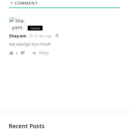
1
COMMENT
Guest
Shayam
22 days ago
Aaj aayega kya result
Reply
0
Recent Posts